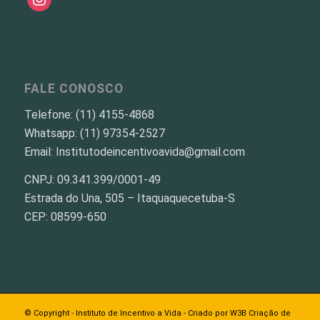
FALE CONOSCO
Telefone: (11) 4155-4868
Whatsapp: (11) 97354-2527
Email: Institutodeincentivoavida@gmail.com
CNPJ: 09.341.399/0001-49
Estrada do Una, 505 – Itaquaquecetuba-S
CEP: 08599-650
© Copyright -
Instituto de Incentivo a Vida
- Criado por
W3B Criação de