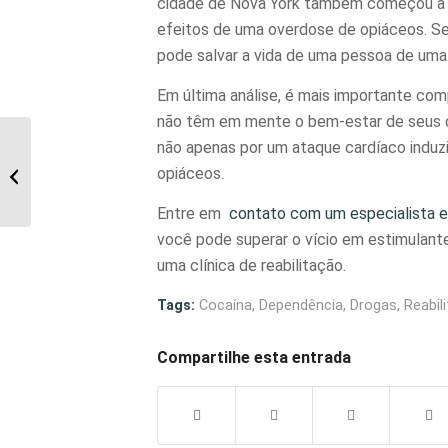
cidade de Nova York também começou a d
efeitos de uma overdose de opiáceos. Se 
pode salvar a vida de uma pessoa de uma 
Em última análise, é mais importante c
não têm em mente o bem-estar de seus cl
não apenas por um ataque cardíaco indu
Clinica de Recuperação – R$ 599,00 ?
opiáceos.
Será? Involuntária…
Entre em
contato com um especialista 
você pode superar o vício em
estimulant
uma clínica de reabilitação.
Tags:
Cocaí­na
,
Dependência
,
Drogas
,
Reabil
Compartilhe esta entrada