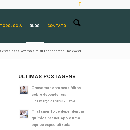
TODÓLOGIA
BLOG
CONTATO
s estão cada vez mais misturando fentanil na cocaí...
ULTIMAS POSTAGENS
Conversar com seus filhos
sobre dependência.
6 de março de 2020 - 13:59
Tratamento de dependência
química requer apoio uma
equipe especializada