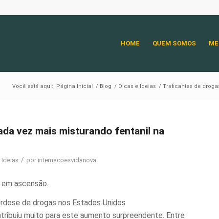
HOME
QUEM SOMOS
ME
Você está aqui:
Página Inicial
/
Blog
/
Dicas e Ideias
/
Traficantes de droga
ada vez mais misturando fentanil na
/
 Ideias
por
internacoesvidanova
l em ascensão.
rdose de drogas nos Estados Unidos
tribuiu muito para este aumento surpreendente. Entre