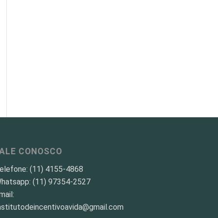
FALE CONOSCO
elefone: (11) 4155-4868
hatsapp: (11) 97354-2527
mail:
nstitutodeincentivoavida@gmail.com