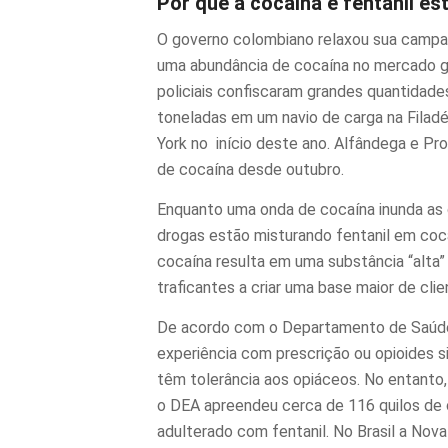
Por que a cocaína e fentanil es
O governo colombiano relaxou sua campan
uma abundância de cocaína no mercado gl
policiais confiscaram grandes quantidade
toneladas em um navio de carga na Filadé
York no
início deste ano. Alfândega e Pr
de cocaína desde outubro.
Enquanto uma onda de cocaína inunda as 
drogas estão misturando fentanil em cocaí
cocaína resulta em uma substância “alta” 
traficantes a criar uma base maior de clie
De acordo com o Departamento de Saúde 
experiência com
prescrição
ou
opioides s
têm tolerância aos opiáceos. No entanto,
o DEA apreendeu cerca de 116 quilos de 
adulterado com fentanil. No Brasil a Nov