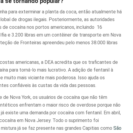
tá se tornando popular?
ha para exterminar a planta da coca, então atualmente há
obal de drogas ilegais. Posteriormente, as autoridades
s de cocaína nos portos americanos, incluindo
16
lfia
e 3.200 libras em um contêiner de transporte em
Nova
oteção de Fronteiras apreendeu pelo menos 38.000 libras
costas americanas, a DEA acredita que os traficantes de
na para torná-lo mais lucrativo. A adição de fentanil à
e muito mais viciante mais poderosa. Isso ajuda os
ntes confiáveis ​​às custas da vida das pessoas.
de Nova York, os usuários de cocaína que não têm
intéticos
enfrentam o maior risco de overdose porque não
 já existe uma demanda por cocaína com fentanil. Em abril,
cocaína em Nova Jersey. Todo o suprimento foi
a mistura já se faz presente nas grandes Capitias como
São