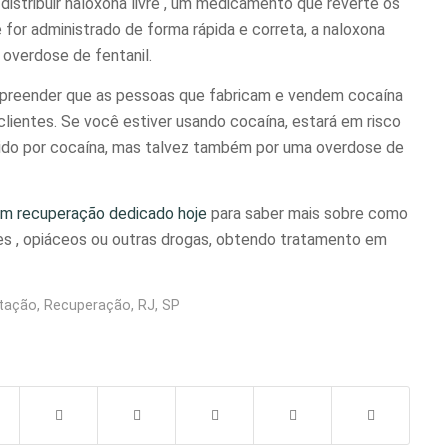
istribuir
naloxona
livre , um medicamento que reverte os
for administrado de forma rápida e correta, a naloxona
overdose de fentanil.
ompreender que as pessoas que fabricam e vendem cocaína
ientes. Se você estiver usando cocaína, estará em risco
zido por cocaína, mas talvez também por uma overdose de
em recuperação dedicado hoje
para saber mais sobre como
es
, opiáceos ou outras drogas, obtendo tratamento em
itação
,
Recuperação
,
RJ
,
SP