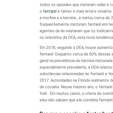
todos os
opioides
que mataram vidas e c
o
fentanil
é talvez o mais letal e viciante
a
morfina
e a
heroína
, e matou cerca de 
frequentemente misturam fentanil em her
agentes da lei relataram que os trafican
os relatórios da DEA, esta nova tendência
Em 2018, segundo a DEA, houve aumento
fentanil. Enquanto cerca de 60% dessas 
geral na prevalência de heroína misturada
especialmente prevalente, a DEA relatou
substâncias relacionadas ao fentanil e fen
2017. Autoridades na Flórida realmente 
de cocaína. Nesse mesmo ano, o fentani
York
. Em muitos casos, a vítima de overd
eles não sabiam que ela continha fentanil