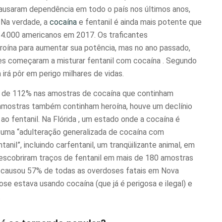
ausaram dependência em todo o país nos últimos anos,
. Na verdade, a
cocaína
e fentanil é ainda mais potente que
24.000 americanos em 2017. Os traficantes
oína para aumentar sua potência, mas no ano passado,
tes começaram a misturar fentanil com
cocaína
. Segundo
 irá pôr em perigo milhares de vidas.
 de 112% nas amostras de cocaína que continham
amostras também continham heroína, houve um declínio
 ao fentanil. Na
Flórida
, um estado onde a cocaína é
 uma “adulteração generalizada de cocaína com
tanil”, incluindo carfentanil, um tranqüilizante animal, em
descobriram traços de fentanil em mais de 180 amostras
l causou 57% de todas as overdoses fatais em
Nova
ose estava usando cocaína (que já é perigosa e ilegal) e
.