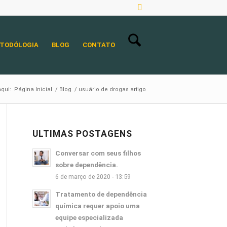
TODÓLOGIA
BLOG
CONTATO
qui:
Página Inicial
/
Blog
/
usuário de drogas artigo
ULTIMAS POSTAGENS
Conversar com seus filhos
sobre dependência.
6 de março de 2020 - 13:59
Tratamento de dependência
química requer apoio uma
equipe especializada