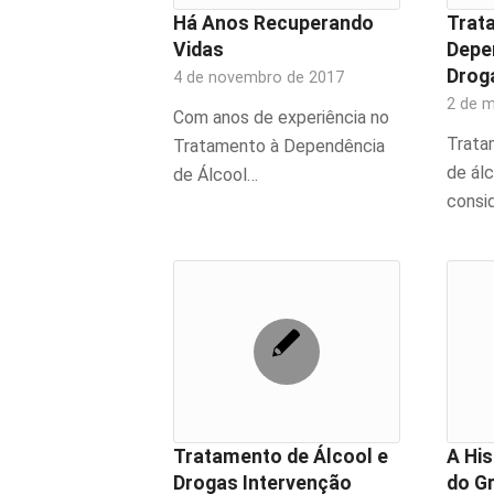
Há Anos Recuperando
Trat
Vidas
Depe
Drog
4 de novembro de 2017
2 de 
Com anos de experiência no
Trata
Tratamento à Dependência
de álc
de Álcool…
consi
Tratamento de Álcool e
A His
Drogas Intervenção
do G