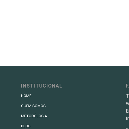
INSTITUCIONAL
T
HOME
W
QUEM SOMOS
E
METODÓLOGIA
I
BLOG