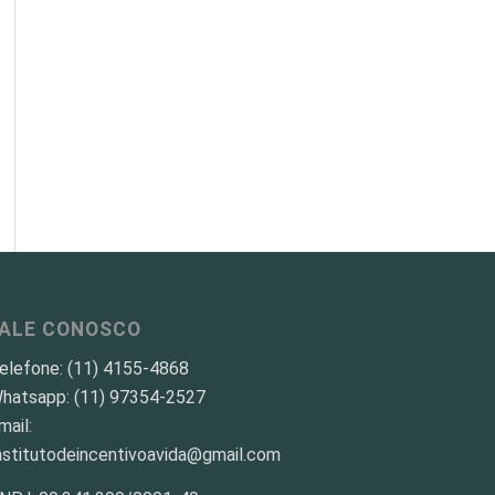
FALE CONOSCO
elefone: (11) 4155-4868
hatsapp: (11) 97354-2527
mail:
nstitutodeincentivoavida@gmail.com