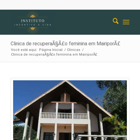
Clinica de recuperaÃ§Ã£o feminina em MairiporÃ£
Você está aqui:
Página Inicial
/
Clinicas
/
Clinica de recuperaÃ§Ã£o feminina em MairiporÃ£