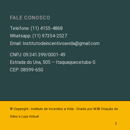
FALE CONOSCO
Telefone: (11) 4155-4868
Whatsapp: (11) 97354-2527
Email: Institutodeincentivoavida@gmail.com
CNPJ: 09.341.399/0001-49
Estrada do Una, 505 – Itaquaquecetuba-S
CEP: 08599-650
© Copyright -
Instituto de Incentivo a Vida
- Criado por
W3B Criação de
Sites e Loja Virtual